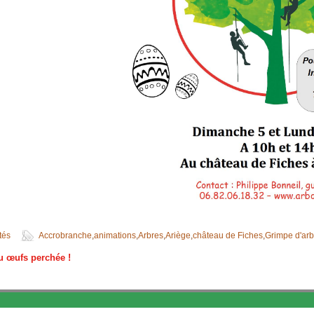
tés
Accrobranche
,
animations
,
Arbres
,
Ariège
,
château de Fiches
,
Grimpe d'ar
 œufs perchée !
 des articles