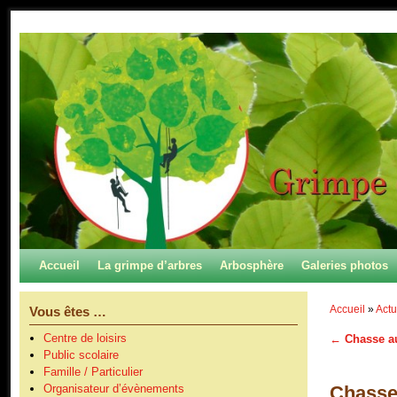
Skip to primary content
Aller au contenu secondaire
Accueil
La grimpe d’arbres
Arbosphère
Galeries photos
Accueil
»
Actu
Vous êtes …
Centre de loisirs
←
Chasse au
Navigation
Public scolaire
Famille / Particulier
Chasse 
Organisateur d’évènements