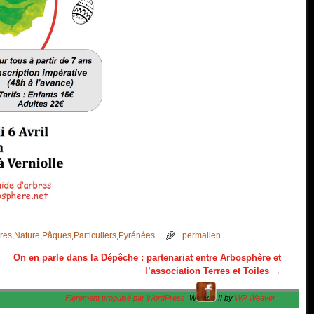
bres
,
Nature
,
Pâques
,
Particuliers
,
Pyrénées
permalien
On en parle dans la Dépêche : partenariat entre Arbosphère et
l’association Terres et Toiles
→
Fièrement propulsé par WordPress
Weaver II by
WP Weaver