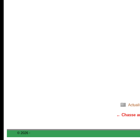
Actuali
←
Chasse au
Navigation
© 2026 -