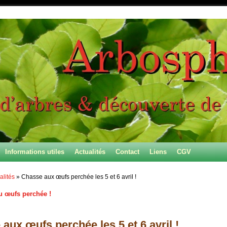
Informations utiles
Actualités
Contact
Liens
CGV
alités
»
Chasse aux œufs perchée les 5 et 6 avril !
 œufs perchée !
 des articles
aux œufs perchée les 5 et 6 avril !