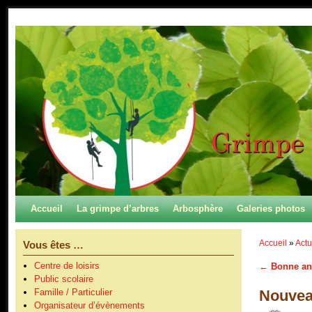
Skip to primary content
Aller au contenu secondaire
Accueil
La grimpe d’arbres
Arbosphère
Galeries photos
Accueil
»
Actu
Vous êtes …
Centre de loisirs
←
Bonne ann
Navigation
Public scolaire
Nouvea
Famille / Particulier
Organisateur d’évènements