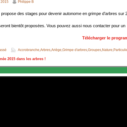
 2015
Philippe B
propose des stages pour devenir autonome en grimpe d’arbres sur 2 
eront bientôt proposées. Vous pouvez aussi nous contacter pour un 
Télécharger le progra
assé
Accrobranche
,
Arbres
,
Ariège
,
Grimpe d'arbres
,
Groupes
,
Nature
,
Particuli
ée 2015 dans les arbres !
 des articles