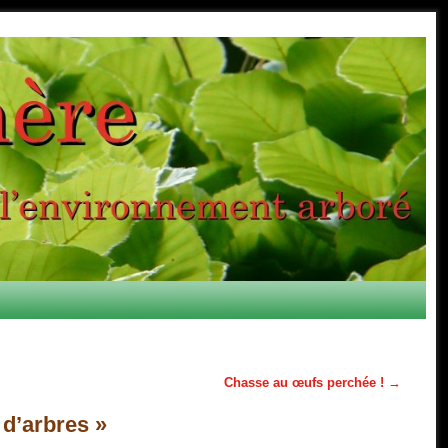
Chasse au œufs perchée !
→
d’arbres »