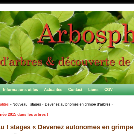
Informations utiles
Actualités
Contact
Liens
CGV
alités
»
Nouveau ! stages « Devenez autonomes en grimpe d’arbres »
ée 2015 dans les arbres !
 des articles
u ! stages « Devenez autonomes en grimpe 