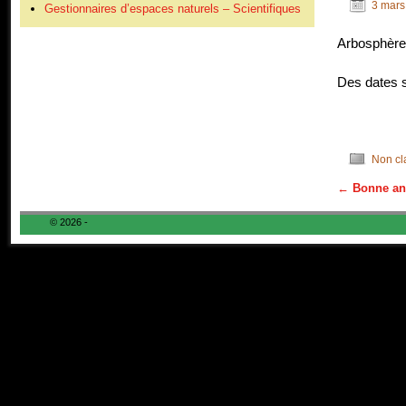
3 mars
Gestionnaires d’espaces naturels – Scientifiques
Arbosphère 
Des dates s
Non cl
←
Bonne ann
Navigation
© 2026 -