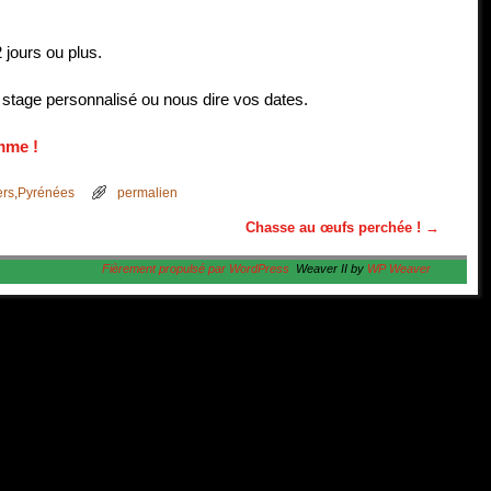
jours ou plus.
stage personnalisé ou nous dire vos dates.
mme !
ers
,
Pyrénées
permalien
Chasse au œufs perchée !
→
Fièrement propulsé par WordPress
Weaver II by
WP Weaver