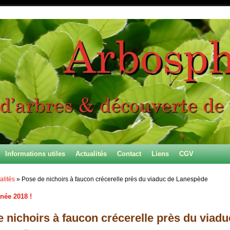
Informations utiles
Actualités
Contact
Liens
CGV
alités
»
Pose de nichoirs à faucon crécerelle près du viaduc de Lanespède
ée 2018 !
 des articles
 nichoirs à faucon crécerelle près du viad