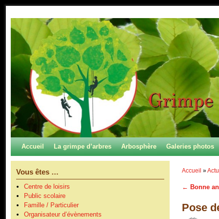
Skip to primary content
Aller au contenu secondaire
Accueil
La grimpe d’arbres
Arbosphère
Galeries photos
Accueil
»
Actu
Vous êtes …
Centre de loisirs
←
Bonne ann
Navigation
Public scolaire
Pose de
Famille / Particulier
Organisateur d’évènements